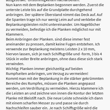
Nun kann mit dem Beplanken begonnen werden. Zuerst die
unterste Leiste bis auf die Grundplatte durchgehend
anbringen. Der spätere Überstand nimmt das Deck auf. Auf
die Spanten trage ich nur wenig Leim auf und verklebe die
Beplankungsleisten nicht untereinander. Um Nagellöcher
zu vermeiden, befestige ich die Planken möglichst nur mit
Klammern.
Beim Anbringen der Planken. sind diese immer fest
aneinander zu pressen, damit keine Fugen entstehen. Ich
verwende zur Beplankung meistens Leisten 2 x 10 mm,
hiervon lassen, sich je nach Schiffsgröße und -form, 3 bis 4
Stück in voller Breite anbringen, ohne dass diese sich stark
verwinden.
Wichtig: Planken immer gleichzeitig auf beiden
Rumpfseiten anbringen, um Verzug zu vermeiden!
Kommt man mit der Beplankung in die stärker gekrümmten
Bereiche des Rumpfes, müssen die Planken angepasst
werden, um Verdrillung zu vermeiden. Hierzu klammere ich
die Leisten an und zeichne von innen die Kontur der letzten
Planke mit Bleistift nach. Die neue Leiste schneide ich dann
mit einem scharfen Messer zu und passe sie durch
Nachschleifen sauber ein. Je nach Schiffsgröße wird die