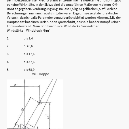
Denn bei gerader (senkrecht) Stand entstehen keine Hebelarme und somit gibt
es keine Wirkkräfte. In der Skizze sind die ungefähren Maße von meinem IOM-
Boot angegeben. Verdrängung 4Kg, Ballast 2,5 kg, Segelfläche 0,5 m². Welche
Berechnungen man auch ausführt, die waren Ergebnisse zeigt der praktische
Versuch, da nicht alle Parameter genau berücksichtigt werden können. Z.B. der
Hauptspant hat einen kreisrunden Querschnitt, deshalb hat der Rumpf keinen
Formwiderstand. Mein Boot war bis ca. Windstärke 3 einsetzbar.
Windstärke Winddruck N/m²
1 bis 1,4
2 bis 6,6
3 bis 17,6
4 bis 37,6
5 bis 68,9
Willi Hoppe