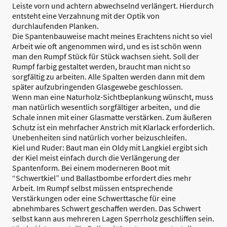
Leiste vorn und achtern abwechselnd verlängert. Hierdurch
entsteht eine Verzahnung mit der Optik von
durchlaufenden Planken.
Die Spantenbauweise macht meines Erachtens nicht so viel
Arbeit wie oft angenommen wird, und es ist schön wenn
man den Rumpf Stück für Stück wachsen sieht. Soll der
Rumpf farbig gestaltet werden, braucht man nicht so
sorgfältig zu arbeiten. Alle Spalten werden dann mit dem
später aufzubringenden Glasgewebe geschlossen.
Wenn man eine Naturholz-Sichtbeplankung wünscht, muss
man natürlich wesentlich sorgfältiger arbeiten, und die
Schale innen mit einer Glasmatte verstärken. Zum äußeren
Schutz ist ein mehrfacher Anstrich mit Klarlack erforderlich.
Unebenheiten sind natürlich vorher beizuschleifen.
Kiel und Ruder: Baut man ein Oldy mit Langkiel ergibt sich
der Kiel meist einfach durch die Verlängerung der
Spantenform. Bei einem moderneren Boot mit
“Schwertkiel” und Ballastbombe erfordert dies mehr
Arbeit. Im Rumpf selbst müssen entsprechende
Verstärkungen oder eine Schwerttasche für eine
abnehmbares Schwert geschaffen werden. Das Schwert
selbst kann aus mehreren Lagen Sperrholz geschliffen sein.