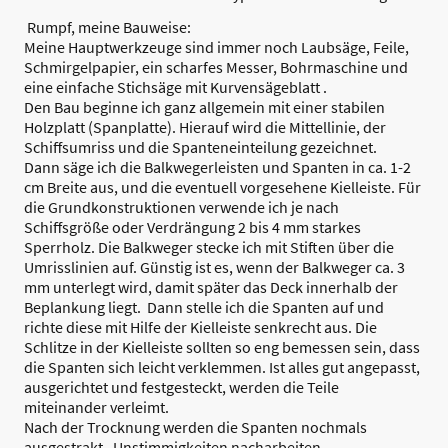
Rumpf, meine Bauweise:
Meine Hauptwerkzeuge sind immer noch Laubsäge, Feile,
Schmirgelpapier, ein scharfes Messer, Bohrmaschine und
eine einfache Stichsäge mit Kurvensägeblatt .
Den Bau beginne ich ganz allgemein mit einer stabilen
Holzplatt (Spanplatte). Hierauf wird die Mittellinie, der
Schiffsumriss und die Spanteneinteilung gezeichnet.
Dann säge ich die Balkwegerleisten und Spanten in ca. 1-2
cm Breite aus, und die eventuell vorgesehene Kielleiste. Für
die Grundkonstruktionen verwende ich je nach
Schiffsgröße oder Verdrängung 2 bis 4 mm starkes
Sperrholz. Die Balkweger stecke ich mit Stiften über die
Umrisslinien auf. Günstig ist es, wenn der Balkweger ca. 3
mm unterlegt wird, damit später das Deck innerhalb der
Beplankung liegt. Dann stelle ich die Spanten auf und
richte diese mit Hilfe der Kielleiste senkrecht aus. Die
Schlitze in der Kielleiste sollten so eng bemessen sein, dass
die Spanten sich leicht verklemmen. Ist alles gut angepasst,
ausgerichtet und festgesteckt, werden die Teile
miteinander verleimt.
Nach der Trocknung werden die Spanten nochmals
ausgestrakt. Unstimmigkeiten nacharbeiten.