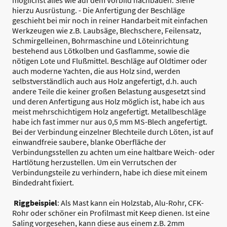
möglichst alles wie auf dem Vorbild nachbauen. Siehe
hierzu Ausrüstung. - Die Anfertigung der Beschläge
geschieht bei mir noch in reiner Handarbeit mit einfachen
Werkzeugen wie z.B. Laubsäge, Blechschere, Feilensatz,
Schmirgelleinen, Bohrmaschine und Löteinrichtung
bestehend aus Lötkolben und Gasflamme, sowie die
nötigen Lote und Flußmittel. Beschläge auf Oldtimer oder
auch moderne Yachten, die aus Holz sind, werden
selbstverständlich auch aus Holz angefertigt, d.h. auch
andere Teile die keiner großen Belastung ausgesetzt sind
und deren Anfertigung aus Holz möglich ist, habe ich aus
meist mehrschichtigem Holz angefertigt. Metallbeschläge
habe ich fast immer nur aus 0,5 mm MS-Blech angefertigt.
Bei der Verbindung einzelner Blechteile durch Löten, ist auf
einwandfreie saubere, blanke Oberfläche der
Verbindungsstellen zu achten um eine haltbare Weich- oder
Hartlötung herzustellen. Um ein Verrutschen der
Verbindungsteile zu verhindern, habe ich diese mit einem
Bindedraht fixiert.
Riggbeispiel
: Als Mast kann ein Holzstab, Alu-Rohr, CFK-
Rohr oder schöner ein Profilmast mit Keep dienen. Ist eine
Saling vorgesehen, kann diese aus einem z.B. 2mm