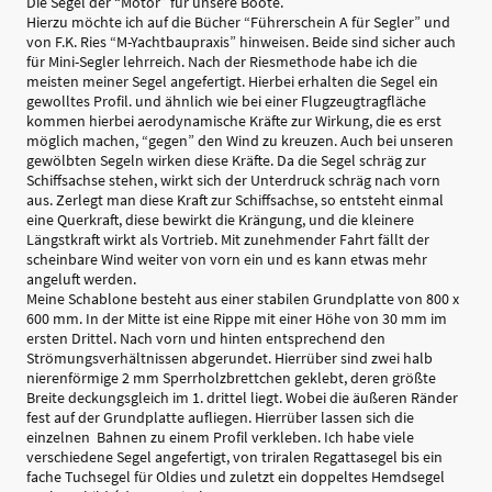
Die Segel der “Motor” für unsere Boote.
Hierzu möchte ich auf die Bücher “Führerschein A für Segler” und
von F.K. Ries “M-Yachtbaupraxis” hinweisen. Beide sind sicher auch
für Mini-Segler lehrreich. Nach der Riesmethode habe ich die
meisten meiner Segel angefertigt. Hierbei erhalten die Segel ein
gewolltes Profil. und ähnlich wie bei einer Flugzeugtragfläche
kommen hierbei aerodynamische Kräfte zur Wirkung, die es erst
möglich machen, “gegen” den Wind zu kreuzen. Auch bei unseren
gewölbten Segeln wirken diese Kräfte. Da die Segel schräg zur
Schiffsachse stehen, wirkt sich der Unterdruck schräg nach vorn
aus. Zerlegt man diese Kraft zur Schiffsachse, so entsteht einmal
eine Querkraft, diese bewirkt die Krängung, und die kleinere
Längstkraft wirkt als Vortrieb. Mit zunehmender Fahrt fällt der
scheinbare Wind weiter von vorn ein und es kann etwas mehr
angeluft werden.
Meine Schablone besteht aus einer stabilen Grundplatte von 800 x
600 mm. In der Mitte ist eine Rippe mit einer Höhe von 30 mm im
ersten Drittel. Nach vorn und hinten entsprechend den
Strömungsverhältnissen abgerundet. Hierrüber sind zwei halb
nierenförmige 2 mm Sperrholzbrettchen geklebt, deren größte
Breite deckungsgleich im 1. drittel liegt. Wobei die äußeren Ränder
fest auf der Grundplatte aufliegen. Hierrüber lassen sich die
einzelnen Bahnen zu einem Profil verkleben. Ich habe viele
verschiedene Segel angefertigt, von triralen Regattasegel bis ein
fache Tuchsegel für Oldies und zuletzt ein doppeltes Hemdsegel