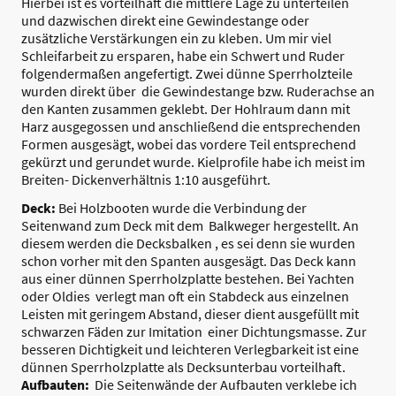
Hierbei ist es vorteilhaft die mittlere Lage zu unterteilen
und dazwischen direkt eine Gewindestange oder
zusätzliche Verstärkungen ein zu kleben. Um mir viel
Schleifarbeit zu ersparen, habe ein Schwert und Ruder
folgendermaßen angefertigt. Zwei dünne Sperrholzteile
wurden direkt über die Gewindestange bzw. Ruderachse an
den Kanten zusammen geklebt. Der Hohlraum dann mit
Harz ausgegossen und anschließend die entsprechenden
Formen ausgesägt, wobei das vordere Teil entsprechend
gekürzt und gerundet wurde. Kielprofile habe ich meist im
Breiten- Dickenverhältnis 1:10 ausgeführt.
Deck:
Bei Holzbooten wurde die Verbindung der
Seitenwand zum Deck mit dem Balkweger hergestellt. An
diesem werden die Decksbalken , es sei denn sie wurden
schon vorher mit den Spanten ausgesägt. Das Deck kann
aus einer dünnen Sperrholzplatte bestehen. Bei Yachten
oder Oldies verlegt man oft ein Stabdeck aus einzelnen
Leisten mit geringem Abstand, dieser dient ausgefüllt mit
schwarzen Fäden zur Imitation einer Dichtungsmasse. Zur
besseren Dichtigkeit und leichteren Verlegbarkeit ist eine
dünnen Sperrholzplatte als Decksunterbau vorteilhaft.
Aufbauten:
Die Seitenwände der Aufbauten verklebe ich